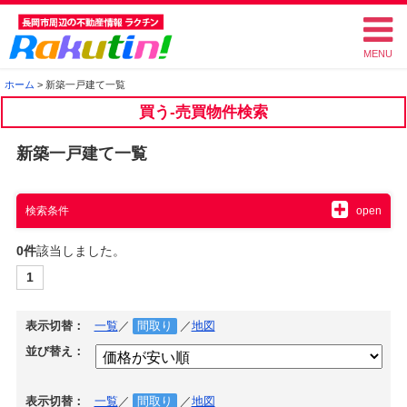
ラクチン
ホーム
> 新築一戸建て一覧
買う-売買物件検索
新築一戸建て一覧
検索条件
0件
該当しました。
1
表示切替：
一覧
／
間取り
／
地図
並び替え：
表示切替：
一覧
／
間取り
／
地図