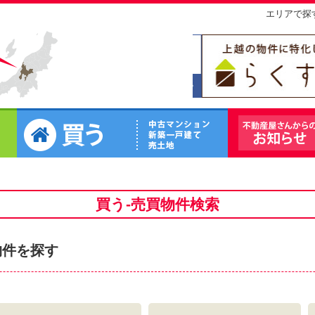
エリアで探
ラクチン
借りる
買う
買う-売買物件検索
物件を探す